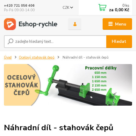
0
ks
+420 721 056 406
CZK
za
0,00 Kč
Po-Pá 09.00-14.00
Menu
Hledat
Úvod
Ocelový stahovák čepů
Náhradní díl - stahovák čepů
Náhradní díl - stahovák čepů