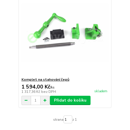
Komplet na stahování čepů
1 594,00 Kč
/
ks
skladem
1 317,36 Kč
bez DPH
Přidat do košíku
strana
z 1