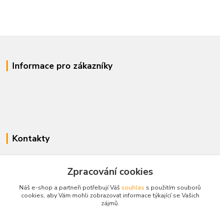
Informace pro zákazníky
Kontakty
www.enovotny.cz
Zpracování cookies
+420 721 056 406
Náš e-shop a partneři potřebují Váš
souhlas
s použitím souborů
Po-Pá 09.00-14.00
cookies, aby Vám mohli zobrazovat informace týkající se Vašich
zájmů.
jnovotny@ji.cz