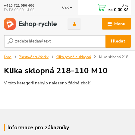
0
ks
+420 721 056 406
CZK
za
0,00 Kč
Po-Pá 09.00-14.00
Menu
Hledat
Úvod
Plastové součástky
Klika pevná a sklopná
Klika sklopná 218
Klika sklopná 218-110 M10
V této kategorii nebylo nalezeno žádné zboží.
Informace pro zákazníky