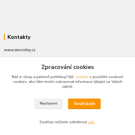
Kontakty
www.enovotny.cz
+420 721 056 406
Zpracování cookies
Po-Pá 09.00-14.00
Náš e-shop a partneři potřebují Váš
souhlas
s použitím souborů
cookies, aby Vám mohli zobrazovat informace týkající se Vašich
jnovotny@ji.cz
zájmů.
Souhlasím
Nastavení
Vytvořeno na
Eshop-rychle.cz
Souhlas můžete odmítnout
zde
.