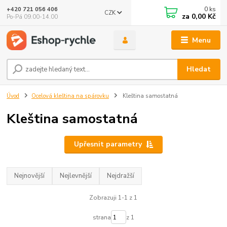
0
ks
+420 721 056 406
CZK
za
0,00 Kč
Po-Pá 09.00-14.00
Menu
Hledat
Úvod
Ocelová kleština na spárovku
Kleština samostatná
Kleština samostatná
Upřesnit parametry
Nejnovější
Nejlevnější
Nejdražší
Zobrazuji 1-1 z 1
strana
z 1