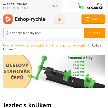
0
ks
+420 721 056 406
CZK
za
0,00 Kč
Po-Pá 09.00-14.00
Menu
Hledat
Úvod
Ocelový stahovák čepů
Náhradní díl - stahovák čepů
Jezdec s
kolíkem 01
Jezdec s kolíkem