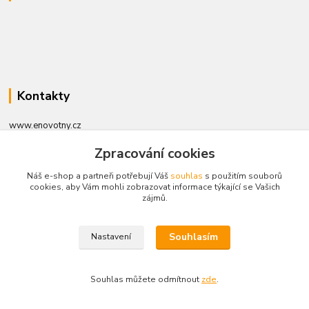
Kontakty
www.enovotny.cz
Zpracování cookies
+420 721 056 406
Po-Pá 09.00-14.00
Náš e-shop a partneři potřebují Váš
souhlas
s použitím souborů
cookies, aby Vám mohli zobrazovat informace týkající se Vašich
zájmů.
jnovotny@ji.cz
Souhlasím
Nastavení
Vytvořeno na
Eshop-rychle.cz
Souhlas můžete odmítnout
zde
.