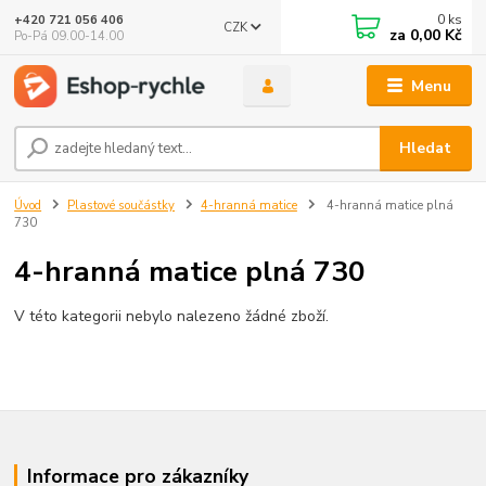
0
ks
+420 721 056 406
CZK
za
0,00 Kč
Po-Pá 09.00-14.00
Menu
Hledat
Úvod
Plastové součástky
4-hranná matice
4-hranná matice plná
730
4-hranná matice plná 730
V této kategorii nebylo nalezeno žádné zboží.
Informace pro zákazníky