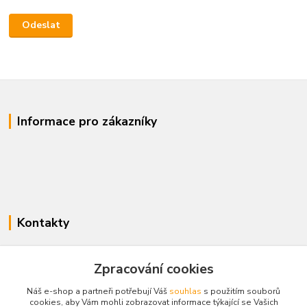
Informace pro zákazníky
Kontakty
www.enovotny.cz
Zpracování cookies
+420 721 056 406
Náš e-shop a partneři potřebují Váš
souhlas
s použitím souborů
Po-Pá 09.00-14.00
cookies, aby Vám mohli zobrazovat informace týkající se Vašich