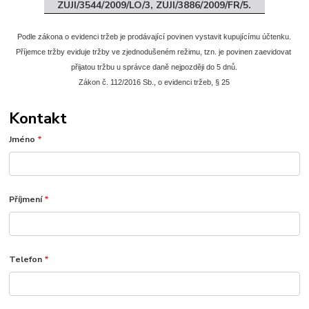
ZUJI/3544/2009/LO/3, ZUJI/3886/2009/FR/5.
Podle zákona o evidenci tržeb je prodávající povinen vystavit kupujícímu účtenku.
Příjemce tržby eviduje tržby ve zjednodušeném režimu, tzn. je povinen zaevidovat 
přijatou tržbu u správce daně nejpozději do 5 dnů.
Zákon č. 112/2016 Sb., o evidenci tržeb, § 25
Kontakt
Jméno
*
Příjmení
*
Telefon
*