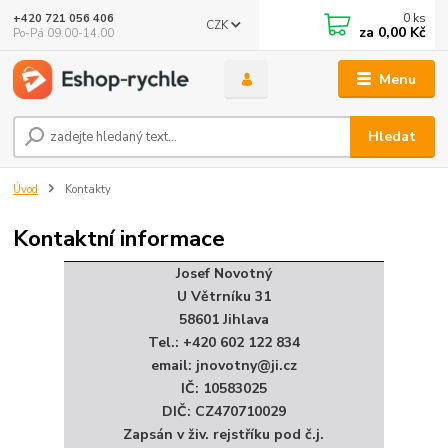
0
ks
+420 721 056 406
CZK
za
0,00 Kč
Po-Pá 09.00-14.00
Menu
Hledat
Úvod
Kontakty
Kontaktní informace
Josef Novotný
U Větrníku 31
58601 Jihlava
Tel.: +420 602 122 834
email: jnovotny@ji.cz
IČ: 10583025
DIČ: CZ470710029
Zapsán v živ. rejstříku pod č.j.