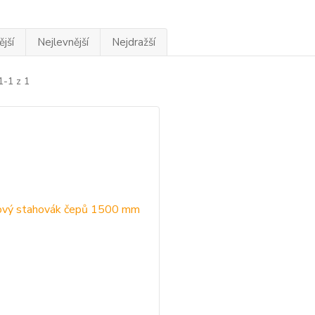
jší
Nejlevnější
Nejdražší
1-1 z 1