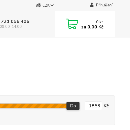
Přihlášení
CZK
 721 056 406
0
ks
za
0,00 Kč
09.00-14.00
Do
Kč