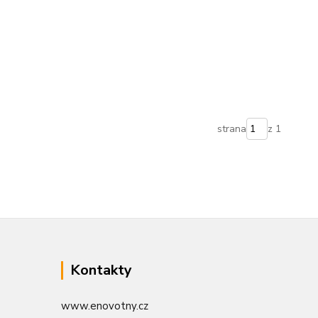
strana
z 1
Kontakty
www.enovotny.cz