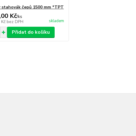
 stahovák čepů 1500 mm *TPT
,00 Kč
/
ks
skladem
0 Kč
bez DPH
Přidat do košíku