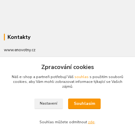
Kontakty
www.enovotny.cz
+420 721 056 406
Zpracování cookies
Po-Pá 09.00-14.00
Náš e-shop a partneři potřebují Váš
souhlas
s použitím souborů
cookies, aby Vám mohli zobrazovat informace týkající se Vašich
jnovotny@ji.cz
zájmů.
Souhlasím
Nastavení
Vytvořeno na
Eshop-rychle.cz
Souhlas můžete odmítnout
zde
.