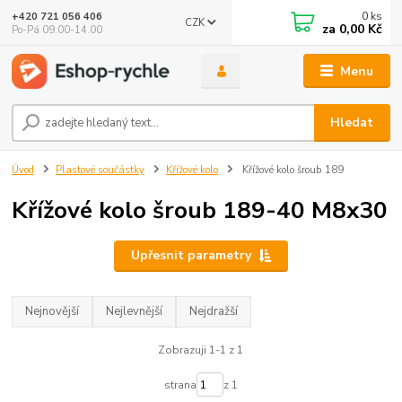
0
ks
+420 721 056 406
CZK
za
0,00 Kč
Po-Pá 09.00-14.00
Menu
Hledat
Úvod
Plastové součástky
Křížové kolo
Křížové kolo šroub 189
Křížové kolo šroub 189-40 M8x30
Upřesnit parametry
Nejnovější
Nejlevnější
Nejdražší
Zobrazuji 1-1 z 1
strana
z 1