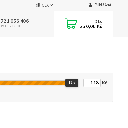
Přihlášení
CZK
 721 056 406
0
ks
za
0,00 Kč
09.00-14.00
Do
Kč