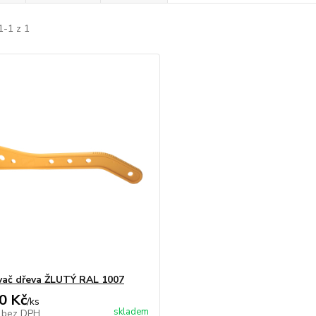
1-1 z 1
ač dřeva ŽLUTÝ RAL 1007
0 Kč
/
ks
skladem
č
bez DPH