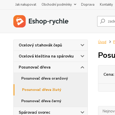
Jak nakupovat
Obchodní podmínky
Doprava
Kontakty
Úvod
P
Ocelový stahovák čepů
Posu
Ocelová kleština na spárovku
Posunovač dřeva
Cena:
Posunovač dřeva oranžový
Posunovač dřeva žlutý
Posunovač dřeva černý
Nejnově
Spárovací svorec