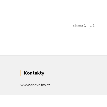
strana
z 1
Kontakty
www.enovotny.cz
+420 721 056 406
Po-Pá 09.00-14.00