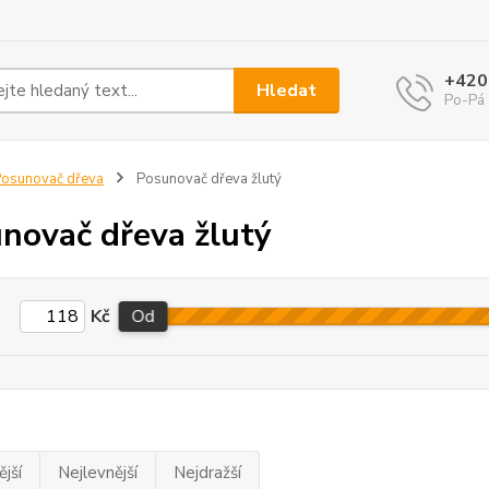
+420
Hledat
Po-Pá 
osunovač dřeva
Posunovač dřeva žlutý
novač dřeva žlutý
Kč
Od
jší
Nejlevnější
Nejdražší