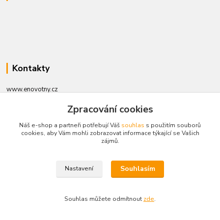
Kontakty
www.enovotny.cz
Zpracování cookies
+420 721 056 406
Po-Pá 09.00-14.00
Náš e-shop a partneři potřebují Váš
souhlas
s použitím souborů
cookies, aby Vám mohli zobrazovat informace týkající se Vašich
zájmů.
jnovotny@ji.cz
Souhlasím
Nastavení
Vytvořeno na
Eshop-rychle.cz
Souhlas můžete odmítnout
zde
.