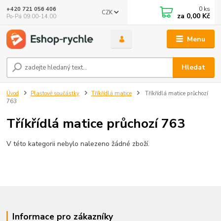
0
ks
+420 721 056 406
CZK
za
0,00 Kč
Po-Pá 09.00-14.00
Menu
Hledat
Úvod
Plastové součástky
Tříkřídlá matice
Tříkřídlá matice průchozí
763
Tříkřídlá matice průchozí 763
V této kategorii nebylo nalezeno žádné zboží.
Informace pro zákazníky