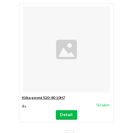
Klika pevná 520-80 10H7
Skladem
/
ks
Detail