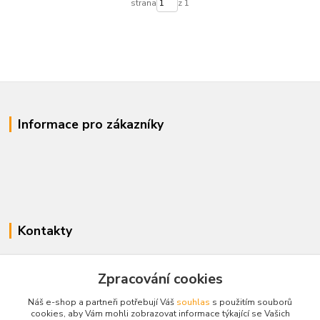
strana
z 1
Informace pro zákazníky
Kontakty
www.enovotny.cz
Zpracování cookies
+420 721 056 406
Náš e-shop a partneři potřebují Váš
souhlas
s použitím souborů
Po-Pá 09.00-14.00
cookies, aby Vám mohli zobrazovat informace týkající se Vašich