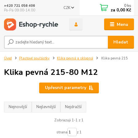
0
ks
+420 721 056 406
CZK
za
0,00 Kč
Po-Pá 09.00-14.00
Menu
Hledat
Úvod
Plastové součástky
Klika pevná a sklopná
Klika pevná 215
Klika pevná 215-80 M12
Upřesnit parametry
Nejnovější
Nejlevnější
Nejdražší
Zobrazuji 1-1 z 1
strana
z 1