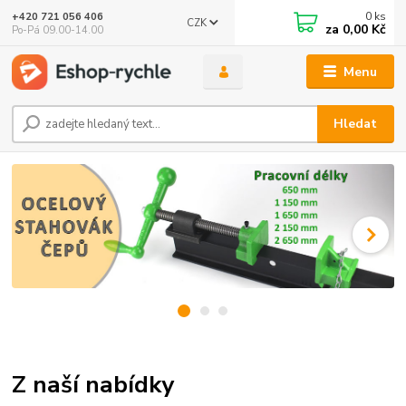
0
ks
+420 721 056 406
CZK
za
0,00 Kč
Po-Pá 09.00-14.00
Menu
Hledat
Z naší nabídky