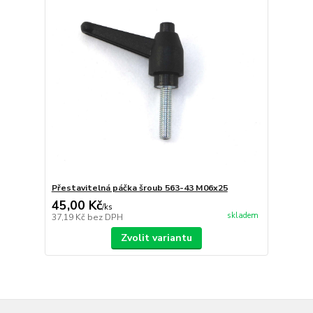
Přestavitelná páčka šroub 563-43 M06x25
45,00 Kč
/
ks
skladem
37,19 Kč
bez DPH
Zvolit variantu