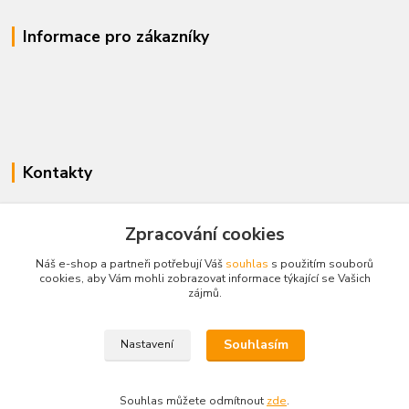
Informace pro zákazníky
Kontakty
www.enovotny.cz
Zpracování cookies
+420 721 056 406
Náš e-shop a partneři potřebují Váš
souhlas
s použitím souborů
Po-Pá 09.00-14.00
cookies, aby Vám mohli zobrazovat informace týkající se Vašich
zájmů.
jnovotny@ji.cz
Souhlasím
Nastavení
Souhlas můžete odmítnout
zde
.