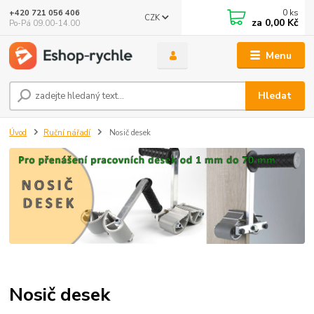
0
ks
+420 721 056 406
CZK
za
0,00 Kč
Po-Pá 09.00-14.00
Menu
Hledat
Úvod
Ruční nářadí
Nosič desek
Nosič desek