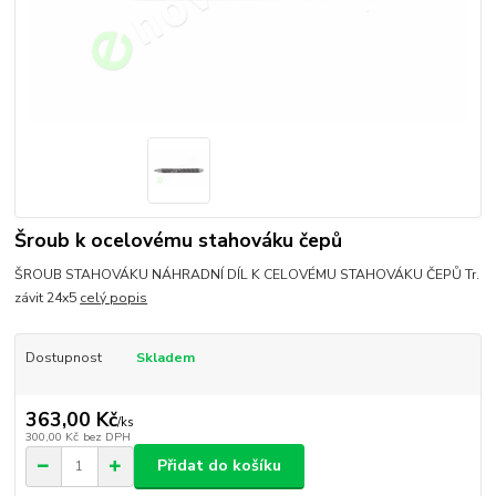
Šroub k ocelovému stahováku čepů
ŠROUB STAHOVÁKU NÁHRADNÍ DÍL K CELOVÉMU STAHOVÁKU ČEPŮ Tr.
závit 24x5
celý popis
Dostupnost
Skladem
363,00 Kč
/
ks
300,00 Kč
bez DPH
Přidat do košíku