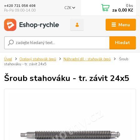
0
ks
+420 721 056 406
CZK
za
0,00 Kč
Po-Pá 09.00-14.00
Menu
Hledat
Úvod
Ocelový stahovák čepů
Náhradní díl - stahovák čepů
Šroub
stahováku - tr. závit 24x5
Šroub stahováku - tr. závit 24x5