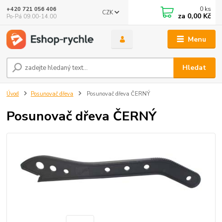
0
ks
+420 721 056 406
CZK
za
0,00 Kč
Po-Pá 09.00-14.00
Menu
Hledat
Úvod
Posunovač dřeva
Posunovač dřeva ČERNÝ
Posunovač dřeva ČERNÝ