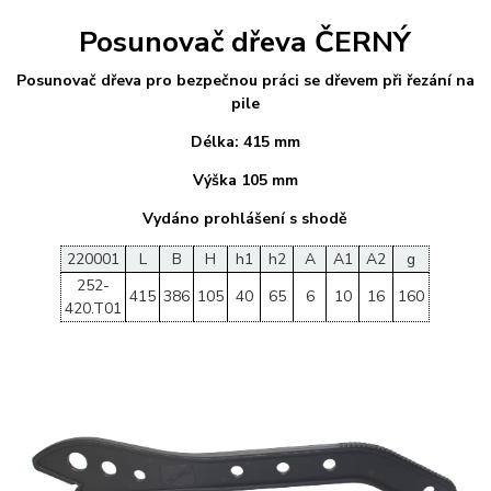
Posunovač dřeva ČERNÝ
Posunovač dřeva pro bezpečnou práci se dřevem při řezání na
pile
Délka: 415 mm
Výška 105 mm
Vydáno prohlášení s shodě
220001
L
B
H
h1
h2
A
A1
A2
g
252-
415
386
105
40
65
6
10
16
160
420.T01