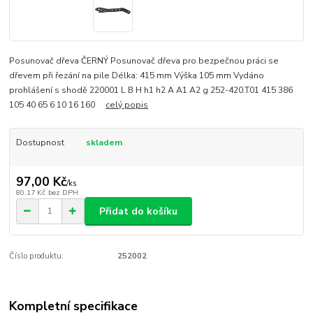
Posunovač dřeva ČERNÝ Posunovač dřeva pro bezpečnou práci se
dřevem při řezání na pile Délka: 415 mm Výška 105 mm Vydáno
prohlášení s shodě 220001 L B H h1 h2 A A1 A2 g 252-420.T01 415 386
105 40 65 6 10 16 160
celý popis
Dostupnost
skladem
97,00 Kč
/
ks
80,17 Kč
bez DPH
Přidat do košíku
Číslo produktu:
252002
Kompletní specifikace