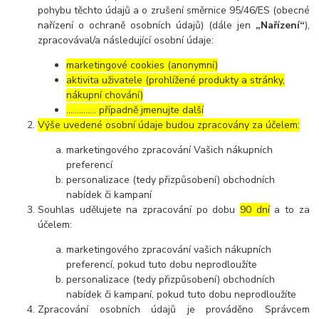
pohybu těchto údajů a o zrušení směrnice 95/46/ES (obecné
nařízení o ochraně osobních údajů) (dále jen
„Nařízení“
),
zpracovával/a následující osobní údaje:
marketingové cookies (anonymní)
aktivita uživatele (prohlížené produkty a stránky,
nákupní chování)
………….. případně jmenujte další
Výše uvedené osobní údaje budou zpracovány za účelem:
marketingového zpracování Vašich nákupních
preferencí
personalizace (tedy přizpůsobení) obchodních
nabídek či kampaní
Souhlas udělujete na zpracování po dobu
90 dní
a to za
účelem:
marketingového zpracování vašich nákupních
preferencí, pokud tuto dobu neprodloužíte
personalizace (tedy přizpůsobení) obchodních
nabídek či kampaní, pokud tuto dobu neprodloužíte
Zpracování osobních údajů je prováděno Správcem