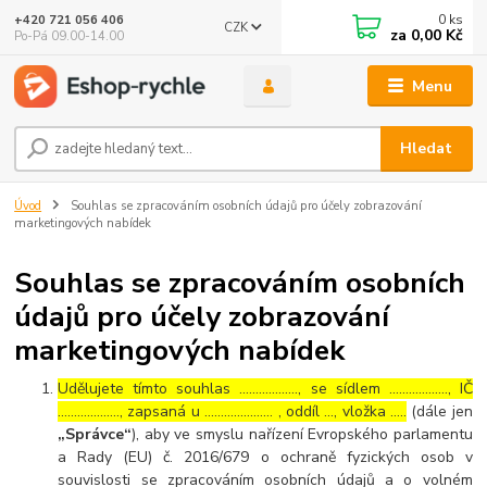
0
ks
+420 721 056 406
CZK
za
0,00 Kč
Po-Pá 09.00-14.00
Menu
Hledat
Úvod
Souhlas se zpracováním osobních údajů pro účely zobrazování
marketingových nabídek
Souhlas se zpracováním osobních
údajů pro účely zobrazování
marketingových nabídek
Udělujete tímto souhlas ……………..., se sídlem ………………, IČ
………………., zapsaná u ………………… , oddíl …, vložka …..
(dále jen
„Správce“
), aby ve smyslu nařízení Evropského parlamentu
a Rady (EU) č. 2016/679 o ochraně fyzických osob v
souvislosti se zpracováním osobních údajů a o volném