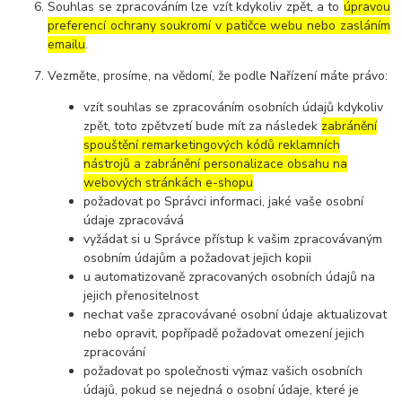
Souhlas se zpracováním lze vzít kdykoliv zpět, a to
úpravou
preferencí ochrany soukromí v patičce webu nebo zasláním
emailu
.
Vezměte, prosíme, na vědomí, že podle Nařízení máte právo:
vzít souhlas se zpracováním osobních údajů kdykoliv
zpět, toto zpětvzetí bude mít za následek
zabránění
spouštění remarketingových kódů reklamních
nástrojů a zabránění personalizace obsahu na
webových stránkách e-shopu
požadovat po Správci informaci, jaké vaše osobní
údaje zpracovává
vyžádat si u Správce přístup k vašim zpracovávaným
osobním údajům a požadovat jejich kopii
u automatizovaně zpracovaných osobních údajů na
jejich přenositelnost
nechat vaše zpracovávané osobní údaje aktualizovat
nebo opravit, popřípadě požadovat omezení jejich
zpracování
požadovat po společnosti výmaz vašich osobních
údajů, pokud se nejedná o osobní údaje, které je