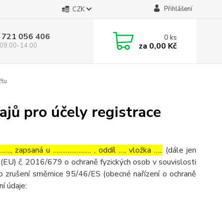
Přihlášení
CZK
 721 056 406
0
ks
za
0,00 Kč
09.00-14.00
čtu
jů pro účely registrace
…., zapsaná u ………………… , oddíl …, vložka …..
(dále jen
(EU) č. 2016/679 o ochraně fyzických osob v souvislosti
o zrušení směrnice 95/46/ES (obecné nařízení o ochraně
ní údaje: