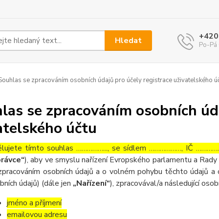
+420
Hledat
Po-Pá 
ouhlas se zpracováním osobních údajů pro účely registrace uživatelského ú
las se zpracováním osobních úda
atelského účtu
lujete tímto souhlas ……………..., se sídlem ………………, IČ ……………
rávce“
), aby ve smyslu nařízení Evropského parlamentu a Rady 
zpracováním osobních údajů a o volném pohybu těchto údajů a 
bních údajů) (dále jen
„Nařízení“
), zpracovával/a následující osob
jméno a příjmení
emailovou adresu