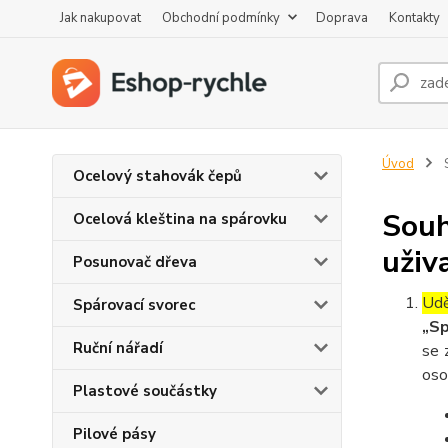
Jak nakupovat
Obchodní podmínky
Doprava
Kontakty
Úvod
S
Ocelový stahovák čepů
Souh
Ocelová kleština na spárovku
uživ
Posunovač dřeva
Udě
Spárovací svorec
„Sp
Ruční nářadí
se 
oso
Plastové součástky
Pilové pásy