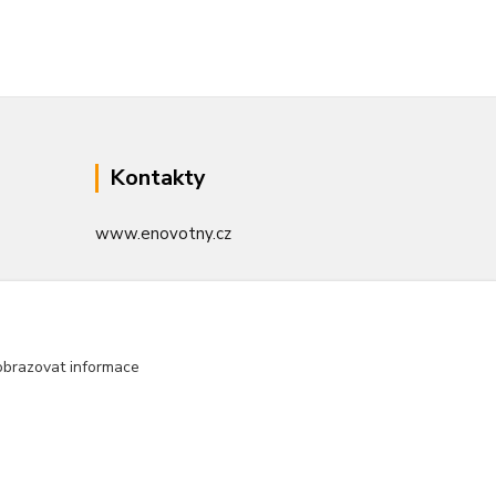
Kontakty
www.enovotny.cz
+420 721 056 406
Po-Pá 09.00-14.00
obrazovat informace
jnovotny@ji.cz