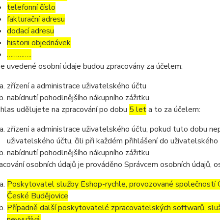
telefonní číslo
fakturační adresu
dodací adresu
historii objednávek
…………..
e uvedené osobní údaje budou zpracovány za účelem:
zřízení a administrace uživatelského účtu
nabídnutí pohodlnějšího nákupního zážitku
hlas udělujete na zpracování po dobu
5 let
a to za účelem:
zřízení a administrace uživatelského účtu, pokud tuto dobu ne
uživatelského účtu, čili při každém přihlášení do uživatelského
nabídnutí pohodlnějšího nákupního zážitku
acování osobních údajů je prováděno Správcem osobních údajů, os
Poskytovatel služby Eshop-rychle, provozované společností G
České Budějovice
Případně další poskytovatelé zpracovatelských softwarů, služ
nevyužívá.