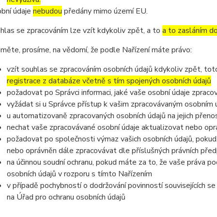
bní údaje
nebudou
předány mimo území EU.
hlas se zpracováním lze vzít kdykoliv zpět, a to
a to zasláním do
měte, prosíme, na vědomí, že podle Nařízení máte právo:
vzít souhlas se zpracováním osobních údajů kdykoliv zpět, to
registrace z databáze včetně s tím spojených osobních údajů
požadovat po Správci informaci, jaké vaše osobní údaje zpraco
vyžádat si u Správce přístup k vašim zpracovávaným osobním ú
u automatizovaně zpracovaných osobních údajů na jejich přeno
nechat vaše zpracovávané osobní údaje aktualizovat nebo opra
požadovat po společnosti výmaz vašich osobních údajů, pokud 
nebo oprávněn dále zpracovávat dle příslušných právních před
na účinnou soudní ochranu, pokud máte za to, že vaše práva po
osobních údajů v rozporu s tímto Nařízením
v případě pochybností o dodržování povinností souvisejících s
na Úřad pro ochranu osobních údajů