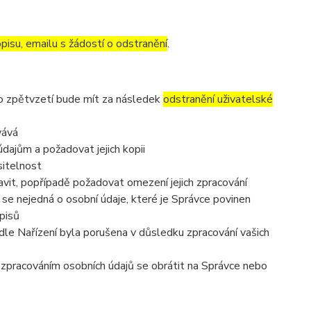
pisu, emailu s žádostí o odstranění
.
to zpětvzetí bude mít za následek
odstranění uživatelské
vává
dajům a požadovat jejich kopii
sitelnost
vit, popřípadě požadovat omezení jejich zpracování
se nejedná o osobní údaje, které je Správce povinen
pisů
dle Nařízení byla porušena v důsledku zpracování vašich
e zpracováním osobních údajů se obrátit na Správce nebo