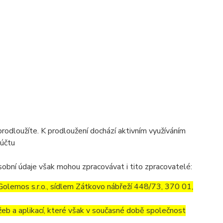
prodloužíte. K prodloužení dochází aktivním využíváním
 účtu
obní údaje však mohou zpracovávat i tito zpracovatelé:
olemos s.r.o., sídlem Zátkovo nábřeží 448/73, 370 01,
eb a aplikací, které však v současné době společnost