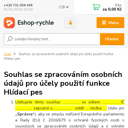
0
ks
+420 721 056 406
CZK
za
0,00 Kč
Po-Pá 09.00-14.00
Menu
Hledat
Úvod
Souhlas se zpracováním osobních údajů pro účely použití funkce
Hlídací pes
Souhlas se zpracováním osobních
údajů pro účely použití funkce
Hlídací pes
Udělujete tímto souhlas ……………..., se sídlem ………………, IČ
………………., zapsaná u ………………… , oddíl …, vložka …..
(dále jen
„Správce“
), aby ve smyslu nařízení Evropského parlamentu
a Rady (EU) č. 2016/679 o ochraně fyzických osob v
souvislosti se zpracováním osobních údajů a o volném