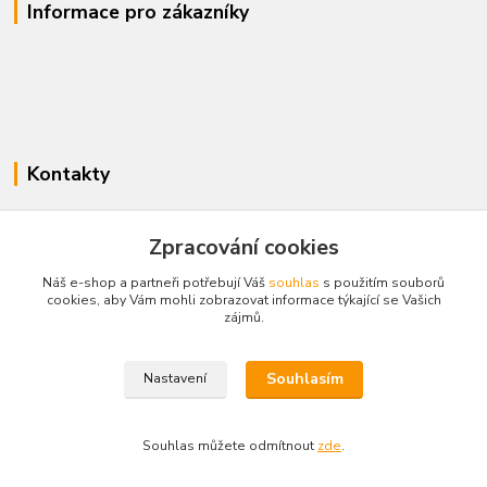
Informace pro zákazníky
Kontakty
www.enovotny.cz
Zpracování cookies
+420 721 056 406
Náš e-shop a partneři potřebují Váš
souhlas
s použitím souborů
Po-Pá 09.00-14.00
cookies, aby Vám mohli zobrazovat informace týkající se Vašich
zájmů.
jnovotny@ji.cz
Souhlasím
Nastavení
Souhlas můžete odmítnout
zde
.
Vytvořeno na
Eshop-rychle.cz