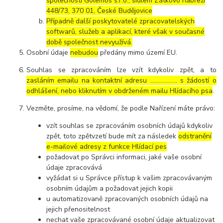
společností Golemos s.r.o., sídlem Zátkovo nábřeží
448/73, 370 01, České Budějovice
Případně další poskytovatelé zpracovatelských
softwarů, služeb a aplikací, které však v současné
době společnost nevyužívá.
Osobní údaje
nebudou
předány mimo území EU.
Souhlas se zpracováním lze vzít kdykoliv zpět, a to
zasláním emailu na kontaktní adresu ..……………. s žádostí o
odhlášení, nebo kliknutím v obdrženém mailu Hlídacího psa
.
Vezměte, prosíme, na vědomí, že podle Nařízení máte právo:
vzít souhlas se zpracováním osobních údajů kdykoliv
zpět, toto zpětvzetí bude mít za následek
odstranění
e-mailové adresy z funkce Hlídací pes
požadovat po Správci informaci, jaké vaše osobní
údaje zpracovává
vyžádat si u Správce přístup k vašim zpracovávaným
osobním údajům a požadovat jejich kopii
u automatizovaně zpracovaných osobních údajů na
jejich přenositelnost
nechat vaše zpracovávané osobní údaje aktualizovat