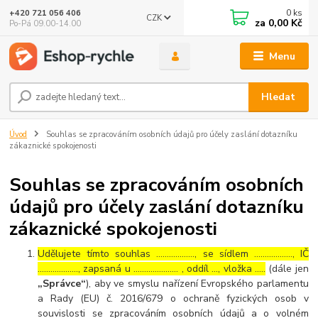
0
ks
+420 721 056 406
CZK
za
0,00 Kč
Po-Pá 09.00-14.00
Menu
Hledat
Úvod
Souhlas se zpracováním osobních údajů pro účely zaslání dotazníku
zákaznické spokojenosti
Souhlas se zpracováním osobních
údajů pro účely zaslání dotazníku
zákaznické spokojenosti
Udělujete tímto souhlas ……………..., se sídlem ………………, IČ
………………., zapsaná u ………………… , oddíl …, vložka …..
(dále jen
„Správce“
), aby ve smyslu nařízení Evropského parlamentu
a Rady (EU) č. 2016/679 o ochraně fyzických osob v
souvislosti se zpracováním osobních údajů a o volném