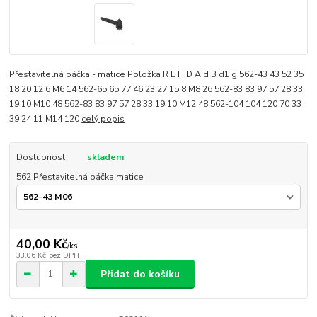
Přestavitelná páčka - matice Položka R L H D A d B d1 g 562-43 43 52 35
18 20 12 6 M6 14 562-65 65 77 46 23 27 15 8 M8 26 562-83 83 97 57 28 33
19 10 M10 48 562-83 83 97 57 28 33 19 10 M12 48 562-104 104 120 70 33
39 24 11 M14 120
celý popis
Dostupnost
skladem
562 Přestavitelná páčka matice
40,00 Kč
/
ks
33,06 Kč
bez DPH
Přidat do košíku