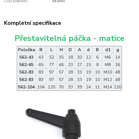
Číslo produktu:
562001
Kompletní specifikace
Přestavitelná páčka - matice
Položka
R
L
H
D
A
d
B
d1
g
562-43
43
52
35
18
20
12
6
M6
14
562-65
65
77
46
23
27
15
8
M8
26
562-83
83
97
57
28
33
19
10
M10
48
562-83
83
97
57
28
33
19
10
M12
48
562-104
104
120
70
33
39
24
11
M14
120