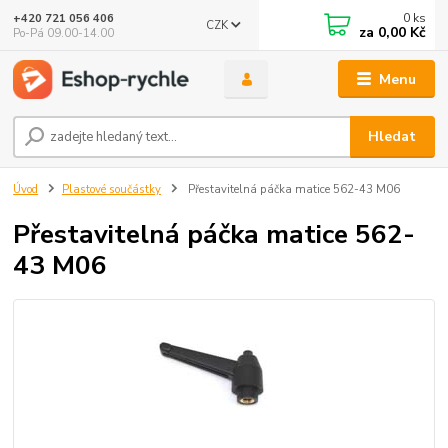
0
ks
+420 721 056 406
CZK
za
0,00 Kč
Po-Pá 09.00-14.00
Menu
Hledat
Úvod
Plastové součástky
Přestavitelná páčka matice 562-43 M06
Přestavitelná páčka matice 562-
43 M06