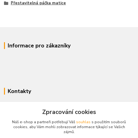
Přestavitelná páčka matice
Informace pro zákazníky
Kontakty
www.enovotny.cz
Zpracování cookies
+420 721 056 406
Náš e-shop a partneři potřebují Váš
souhlas
s použitím souborů
Po-Pá 09.00-14.00
cookies, aby Vám mohli zobrazovat informace týkající se Vašich
zájmů.
jnovotny@ji.cz