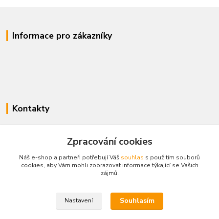
Informace pro zákazníky
Kontakty
www.enovotny.cz
Zpracování cookies
+420 721 056 406
Náš e-shop a partneři potřebují Váš
souhlas
s použitím souborů
Po-Pá 09.00-14.00
cookies, aby Vám mohli zobrazovat informace týkající se Vašich
zájmů.
jnovotny@ji.cz
Souhlasím
Nastavení