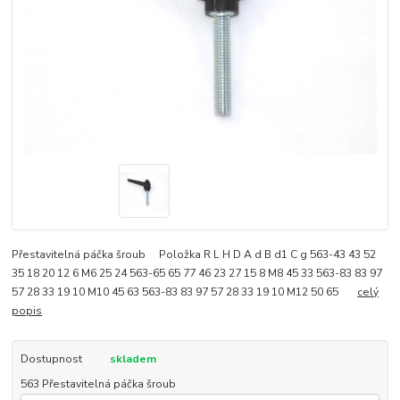
Přestavitelná páčka šroub Položka R L H D A d B d1 C g 563-43 43 52
35 18 20 12 6 M6 25 24 563-65 65 77 46 23 27 15 8 M8 45 33 563-83 83 97
57 28 33 19 10 M10 45 63 563-83 83 97 57 28 33 19 10 M12 50 65
celý
popis
Dostupnost
skladem
563 Přestavitelná páčka šroub