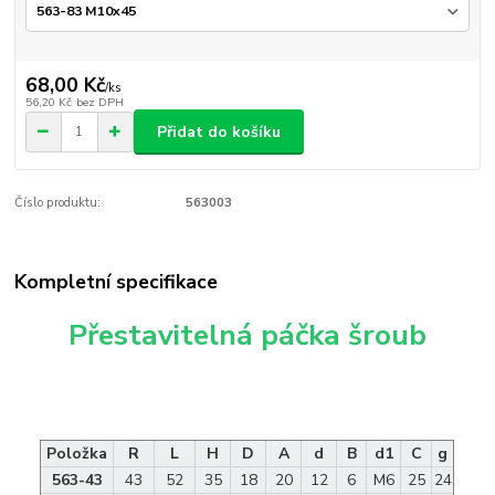
68,00 Kč
/
ks
56,20 Kč
bez DPH
Přidat do košíku
Číslo produktu:
563003
Kompletní specifikace
Přestavitelná páčka šroub
Položka
R
L
H
D
A
d
B
d1
C
g
563-43
43
52
35
18
20
12
6
M6
25
24