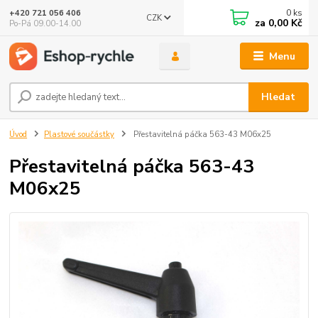
0
ks
+420 721 056 406
CZK
za
0,00 Kč
Po-Pá 09.00-14.00
Menu
Hledat
Úvod
Plastové součástky
Přestavitelná páčka 563-43 M06x25
Přestavitelná páčka 563-43
M06x25