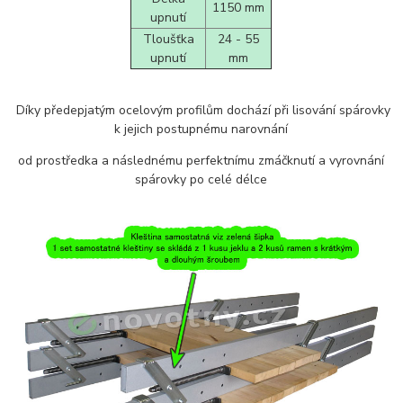
1150 mm
upnutí
Tloušťka
24 - 55
upnutí
mm
Díky předepjatým ocelovým profilům dochází při lisování spárovky
k jejich postupnému narovnání
od prostředka a následnému perfektnímu zmáčknutí a vyrovnání
spárovky po celé délce