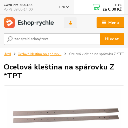
0
ks
+420 721 056 406
CZK
za
0,00 Kč
Po-Pá 09.00-14.00
Menu
Hledat
Úvod
Ocelová kleština na spárovku
Ocelová kleština na spárovku Z *TPT
Ocelová kleština na spárovku Z
*TPT