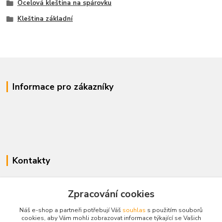
Ocelová kleština na spárovku
Kleština základní
Informace pro zákazníky
Kontakty
www.enovotny.cz
Zpracování cookies
+420 721 056 406
Náš e-shop a partneři potřebují Váš
souhlas
s použitím souborů
Po-Pá 09.00-14.00
cookies, aby Vám mohli zobrazovat informace týkající se Vašich