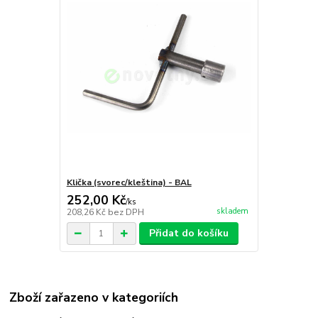
Klička (svorec/kleština) - BAL
252,00 Kč
/
ks
skladem
208,26 Kč
bez DPH
Přidat do košíku
Zboží zařazeno v kategoriích