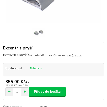
Excentr s pryží
EXCENTR S PRYŽÍ Náhradní díl k nosiči desek
celý popis
Dostupnost
Skladem
355,00 Kč
/
ks
293,39 Kč
bez DPH
Přidat do košíku