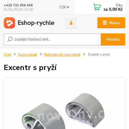
0
ks
+420 721 056 406
CZK
za
0,00 Kč
Po-Pá 09.00-14.00
Menu
Hledat
Úvod
Ruční nářadí
Náhradní díl nosič desek
Excentr s pryží
Excentr s pryží