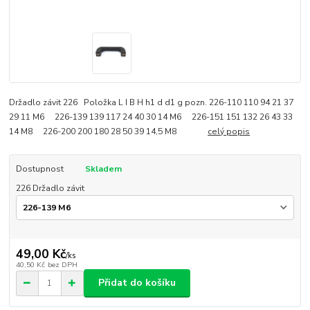
Držadlo závit 226 Položka L I B H h1 d d1 g pozn. 226-110 110 94 21 37
29 11 M6 226-139 139 117 24 40 30 14 M6 226-151 151 132 26 43 33
14 M8 226-200 200 180 28 50 39 14,5 M8
celý popis
Dostupnost
Skladem
226 Držadlo závit
49,00 Kč
/
ks
40,50 Kč
bez DPH
Přidat do košíku