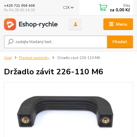
0
ks
+420 721 056 406
CZK
za
0,00 Kč
Po-Pá 09.00-14.00
Menu
Hledat
Úvod
Plastové součástky
Držadlo závit 226-110 M6
Držadlo závit 226-110 M6