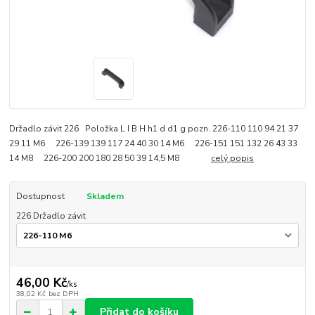
Držadlo závit 226 Položka L I B H h1 d d1 g pozn. 226-110 110 94 21 37
29 11 M6 226-139 139 117 24 40 30 14 M6 226-151 151 132 26 43 33
14 M8 226-200 200 180 28 50 39 14,5 M8
celý popis
Dostupnost
Skladem
226 Držadlo závit
46,00 Kč
/
ks
38,02 Kč
bez DPH
Přidat do košíku