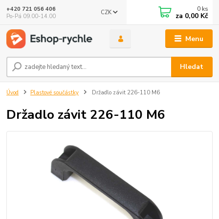
0
ks
+420 721 056 406
CZK
za
0,00 Kč
Po-Pá 09.00-14.00
Menu
Hledat
Úvod
Plastové součástky
Držadlo závit 226-110 M6
Držadlo závit 226-110 M6