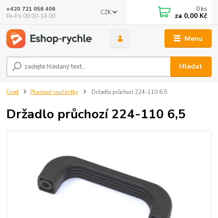
0
ks
+420 721 056 406
CZK
za
0,00 Kč
Po-Pá 09.00-14.00
Menu
Hledat
Úvod
Plastové součástky
Držadlo průchozí 224-110 6,5
Držadlo průchozí 224-110 6,5