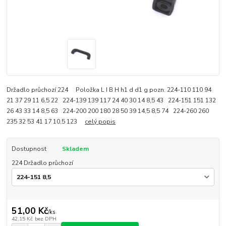
Držadlo průchozí 224 Položka L I B H h1 d d1 g pozn. 224-110 110 94
21 37 29 11 6,5 22 224-139 139 117 24 40 30 14 8,5 43 224-151 151 132
26 43 33 14 8,5 63 224-200 200 180 28 50 39 14,5 8,5 74 224-260 260
235 32 53 41 17 10,5 123
celý popis
Dostupnost
Skladem
224 Držadlo průchozí
51,00 Kč
/
ks
42,15 Kč
bez DPH