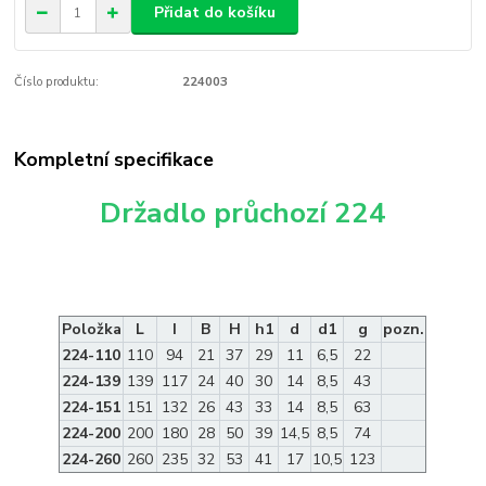
Přidat do košíku
Číslo produktu:
224003
Kompletní specifikace
Držadlo průchozí 224
Položka
L
I
B
H
h1
d
d1
g
pozn.
224-110
110
94
21
37
29
11
6,5
22
224-139
139
117
24
40
30
14
8,5
43
224-151
151
132
26
43
33
14
8,5
63
224-200
200
180
28
50
39
14,5
8,5
74
224-260
260
235
32
53
41
17
10,5
123